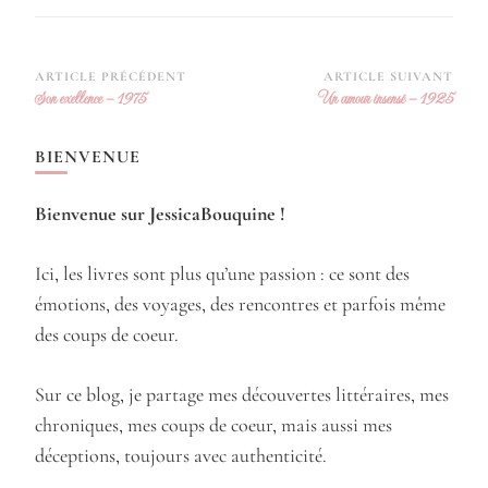
Navigation
ARTICLE PRÉCÉDENT
ARTICLE SUIVANT
Son exellence – 1975
Un amour insensé – 1925
d’article
BIENVENUE
Bienvenue sur JessicaBouquine !
Ici, les livres sont plus qu’une passion : ce sont des
émotions, des voyages, des rencontres et parfois même
des coups de coeur.
Sur ce blog, je partage mes découvertes littéraires, mes
chroniques, mes coups de coeur, mais aussi mes
déceptions, toujours avec authenticité.