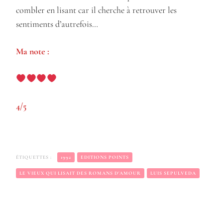
combler en lisant car il cherche à retrouver les
sentiments d’autrefois…
Ma note :
4/5
ÉTIQUETTES :
1992
EDITIONS POINTS
LE VIEUX QUI LISAIT DES ROMANS D'AMOUR
LUIS SEPULVEDA