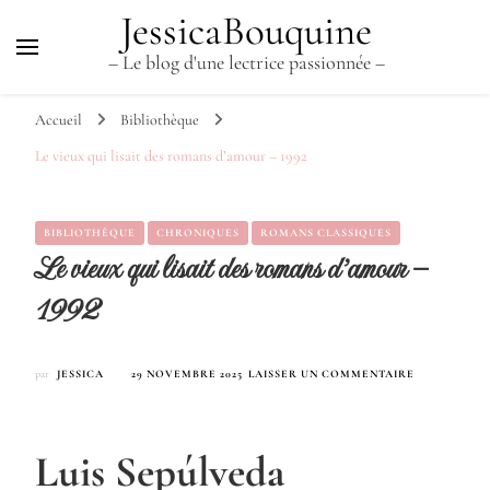
JessicaBouquine
– Le blog d'une lectrice passionnée –
Accueil
Bibliothèque
Le vieux qui lisait des romans d’amour – 1992
BIBLIOTHÈQUE
CHRONIQUES
ROMANS CLASSIQUES
Le vieux qui lisait des romans d’amour –
1992
SUR
par
JESSICA
29 NOVEMBRE 2025
LAISSER UN COMMENTAIRE
LE
VIEUX
QUI
LISAIT
Luis Sepúlveda
DES