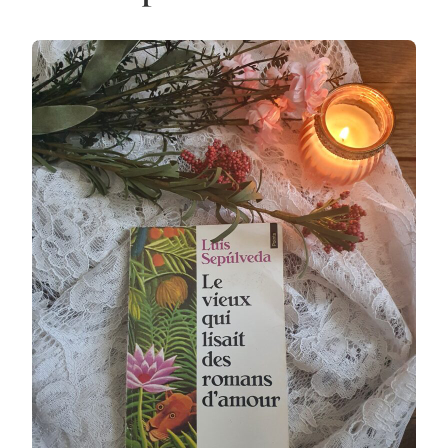
ROMANS
D’AMOUR
–
1992