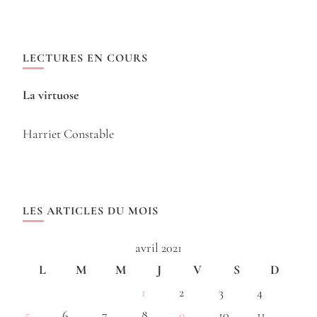
LECTURES EN COURS
La virtuose
Harriet Constable
LES ARTICLES DU MOIS
avril 2021
L
M
M
J
V
S
D
1
2
3
4
5
6
7
8
9
10
11