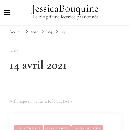
JessicaBouquine
– Le blog d'une lectrice passionnée –
Accueil
2021
04
14
JOUR
14 avril 2021
Affichage : 1 - 2 sur 2 RÉSULTATS
BIBLIOTHÈQUE
CHRONIQUES
COUPS DE CŒUR