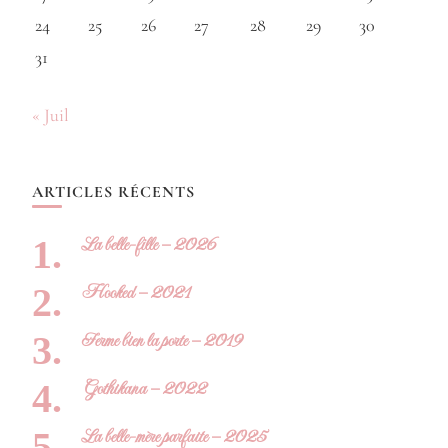
24
25
26
27
28
29
30
31
« Juil
ARTICLES RÉCENTS
La belle-fille – 2026
Hooked – 2021
Ferme bien la porte – 2019
Gothikana – 2022
La belle-mère parfaite – 2025