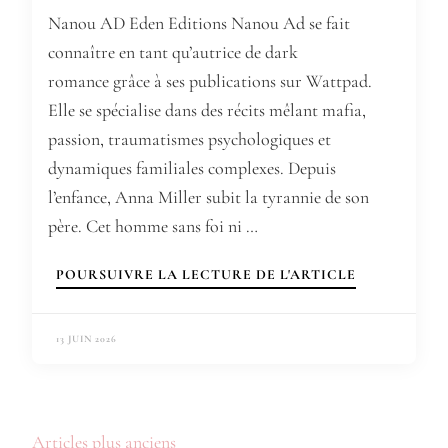
Nanou AD Eden Editions Nanou Ad se fait
connaître en tant qu’autrice de dark
romance grâce à ses publications sur Wattpad.
Elle se spécialise dans des récits mêlant mafia,
passion, traumatismes psychologiques et
dynamiques familiales complexes. Depuis
l’enfance, Anna Miller subit la tyrannie de son
père. Cet homme sans foi ni …
POURSUIVRE LA LECTURE DE L'ARTICLE
13 JUIN 2026
Navigation
Articles plus anciens