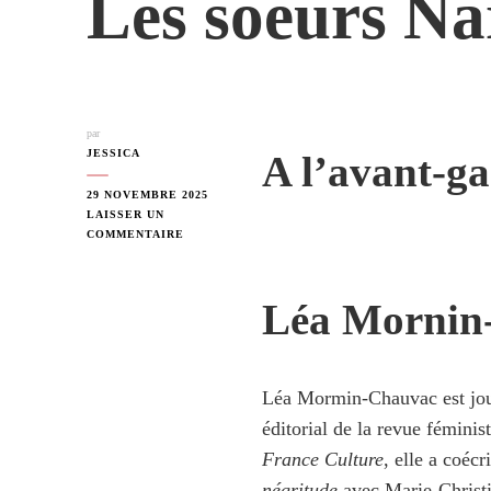
Les soeurs Na
par
JESSICA
A l’avant-ga
29 NOVEMBRE 2025
LAISSER UN
SUR
COMMENTAIRE
LES
SOEURS
NARDAL
Léa Mornin
–
2024
Léa Mormin-Chauvac est jour
éditorial de la revue féminis
France Culture
, elle a coéc
négritude
avec Marie-Christi