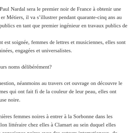
 Paul Nardal sera le premier noir de France à obtenir une
er Métiers, il va s’illustrer pendant quarante-cinq ans au
 publics en tant que premier ingénieur en travaux publics de
t est soignée, femmes de lettres et musiciennes, elles sont
minées, engagées et universalistes.
leurs noms délibérément?
uestion, néanmoins au travers cet ouvrage on découvre le
es qui ont fait fi de la couleur de leur peau, elles ont
use noire.
emières femmes noires à entrer à la Sorbonne dans les
lon littéraire chez elles à Clamart au sein duquel elles
e conscience noires avec des auteurs internationaux, de