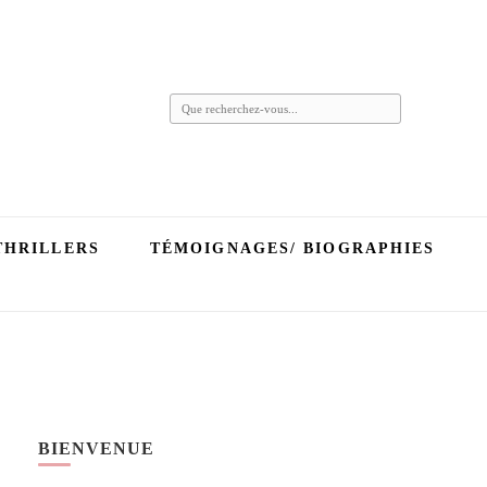
Vous
recherchiez
quelque
chose ?
THRILLERS
TÉMOIGNAGES/ BIOGRAPHIES
BIENVENUE