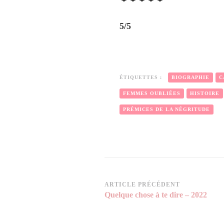
5/5
ÉTIQUETTES :
BIOGRAPHIE
C
FEMMES OUBLIÉES
HISTOIRE
PRÉMICES DE LA NÉGRITUDE
Navigation
ARTICLE PRÉCÉDENT
Quelque chose à te dire – 2022
d’article