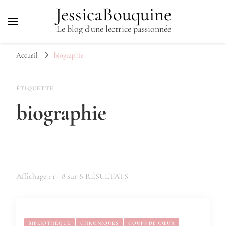
JessicaBouquine
– Le blog d'une lectrice passionnée –
Accueil
biographie
ÉTIQUETTE
biographie
Affichage : 1 - 8 sur 8 RÉSULTATS
BIBLIOTHÈQUE
CHRONIQUES
COUPS DE CŒUR