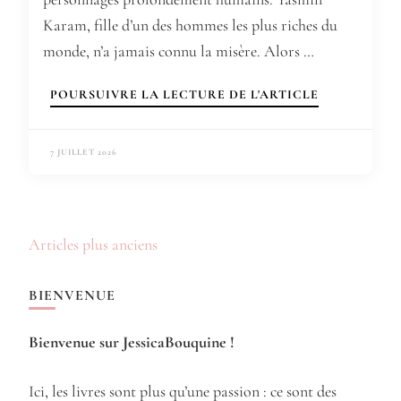
Karam, fille d’un des hommes les plus riches du
monde, n’a jamais connu la misère. Alors …
POURSUIVRE LA LECTURE DE L'ARTICLE
7 JUILLET 2026
Navigation
Articles plus anciens
des
articles
BIENVENUE
Bienvenue sur JessicaBouquine !
Ici, les livres sont plus qu’une passion : ce sont des