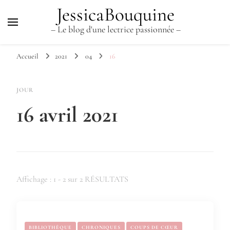
JessicaBouquine
– Le blog d'une lectrice passionnée –
Accueil
2021
04
16
JOUR
16 avril 2021
Affichage : 1 - 2 sur 2 RÉSULTATS
BIBLIOTHÈQUE
CHRONIQUES
COUPS DE CŒUR