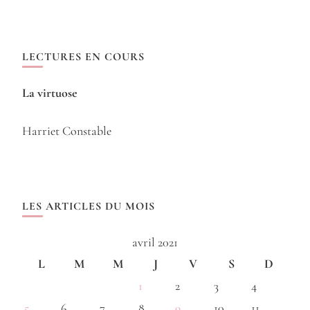
LECTURES EN COURS
La virtuose
Harriet Constable
LES ARTICLES DU MOIS
avril 2021
L
M
M
J
V
S
D
1
2
3
4
5
6
7
8
9
10
11