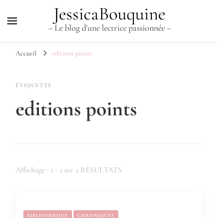
JessicaBouquine
– Le blog d'une lectrice passionnée –
Accueil
editions points
ÉTIQUETTE
editions points
Affichage : 1 - 2 sur 2 RÉSULTATS
BIBLIOTHÈQUE
CHRONIQUES