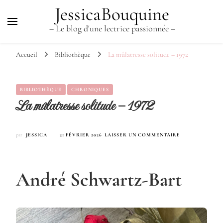
JessicaBouquine
– Le blog d'une lectrice passionnée –
Accueil
Bibliothèque
La mûlatresse solitude – 1972
BIBLIOTHÈQUE
CHRONIQUES
La mûlatresse solitude – 1972
SUR
par
JESSICA
21 FÉVRIER 2026
LAISSER UN COMMENTAIRE
LA
MÛLATRESSE
SOLITUDE
–
André Schwartz-Bart
1972