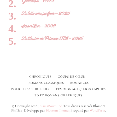
Gothikana – 2022
La belle-mère parfaite – 2025
Sinner Love – 2020
La librairie de Primrose Hill – 2026
CHRONIQUES
COUPS DE CŒUR
ROMANS CLASSIQUES
ROMANCES
POLICIERS/ THRILLERS
TÉMOIGNAGES/ BIOGRAPHIES
BD ET ROMANS GRAPHIQUES
© Copyright 2026
JessicaBouquine
. Tous droits réservés.
Blossom
PinThis | Développé par
Blossom Themes
.Propulsé par
WordPress
.