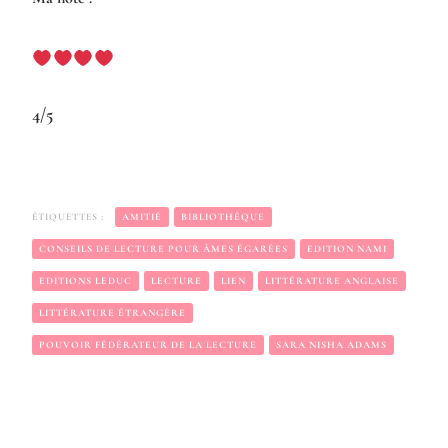
4/5
ÉTIQUETTES :
AMITIÉ
BIBLIOTHÈQUE
CONSEILS DE LECTURE POUR ÂMES ÉGARÉES
EDITION NAMI
EDITIONS LEDUC
LECTURE
LIEN
LITTÉRATURE ANGLAISE
LITTÉRATURE ÉTRANGÈRE
POUVOIR FÉDÉRATEUR DE LA LECTURE
SARA NISHA ADAMS