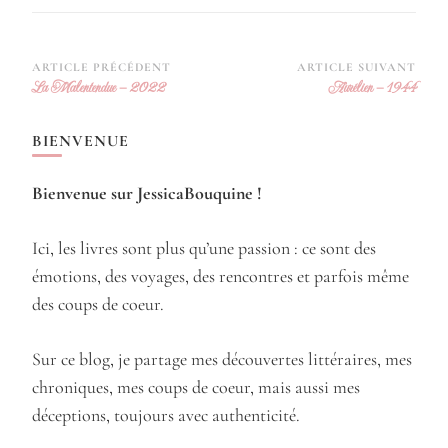
Navigation
ARTICLE PRÉCÉDENT
ARTICLE SUIVANT
La Malentendue – 2022
Aurélien – 1944
d’article
BIENVENUE
Bienvenue sur JessicaBouquine !
Ici, les livres sont plus qu’une passion : ce sont des
émotions, des voyages, des rencontres et parfois même
des coups de coeur.
Sur ce blog, je partage mes découvertes littéraires, mes
chroniques, mes coups de coeur, mais aussi mes
déceptions, toujours avec authenticité.