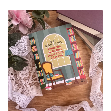
ÉGARÉES
–
2023