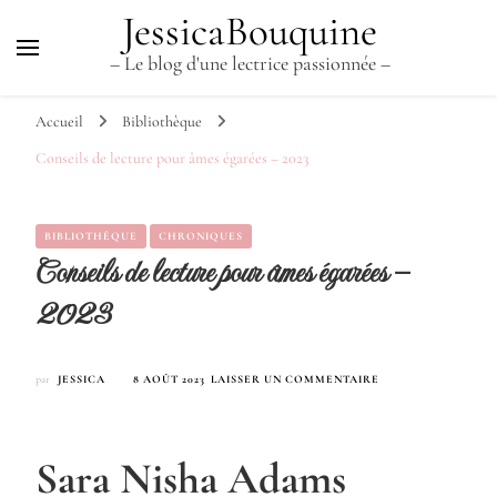
JessicaBouquine
– Le blog d'une lectrice passionnée –
Accueil
Bibliothèque
Conseils de lecture pour âmes égarées – 2023
BIBLIOTHÈQUE
CHRONIQUES
Conseils de lecture pour âmes égarées –
2023
SUR
par
JESSICA
8 AOÛT 2023
LAISSER UN COMMENTAIRE
CONSEILS
DE
LECTURE
POUR
Sara Nisha Adams
ÂMES