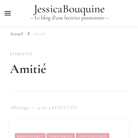
JessicaBouquine
– Le blog d'une lectrice passionnée –
Accueil
Amitié
ÉTIQUETTE
Amitié
Affichage : 1 - 4 sur 4 RÉSULTATS
BIBLIOTHÈQUE
CHRONIQUES
COUPS DE CŒUR