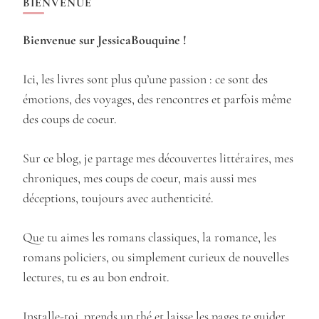
articles
BIENVENUE
Bienvenue sur JessicaBouquine !
Ici, les livres sont plus qu’une passion : ce sont des
émotions, des voyages, des rencontres et parfois même
des coups de coeur.
Sur ce blog, je partage mes découvertes littéraires, mes
chroniques, mes coups de coeur, mais aussi mes
déceptions, toujours avec authenticité.
Que tu aimes les romans classiques, la romance, les
romans policiers, ou simplement curieux de nouvelles
lectures, tu es au bon endroit.
Installe-toi, prends un thé et laisse les pages te guider.