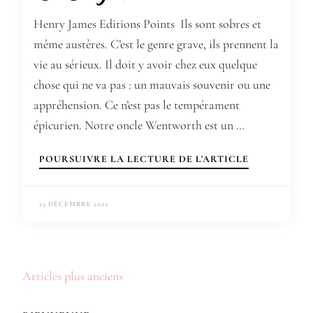
Henry James Editions Points Ils sont sobres et
même austères. C’est le genre grave, ils prennent la
vie au sérieux. Il doit y avoir chez eux quelque
chose qui ne va pas : un mauvais souvenir ou une
appréhension. Ce n’est pas le tempérament
épicurien. Notre oncle Wentworth est un …
POURSUIVRE LA LECTURE DE L'ARTICLE
23 DÉCEMBRE 2022
Navigation
Articles plus anciens
des