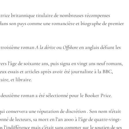
utrice britannique titulaire de nombreuses récompenses
rée dans son pays comme une romancière et biographe de premier
on troisième roman
A la dérive
ou
Offshore
en anglais défiant les
rs l’âge de soixante ans, puis signa en vingt ans neuf romans,
ux essais et articles après avoir été journaliste à la BBC,
ire, et libraire.
n deuxième roman a été sélectionné pour le Booker Price.
qui conservera une réputation de discrétion . Son nom n’était
nné de lecteurs, sa mort en l’an 2000 à l’âge de quatre-vingt-
ns l’indifférence mais c’était sans compter sur le soutien de ses