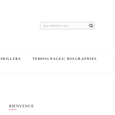
Vous
recherchiez
quelque
chose ?
THRILLERS
TÉMOIGNAGES/ BIOGRAPHIES
BIENVENUE