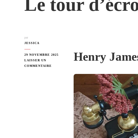
Le tour d’écr
par
JESSICA
Henry Jame
29 NOVEMBRE 2025
LAISSER UN
SUR
COMMENTAIRE
LE
TOUR
D’ÉCROU
–
1898