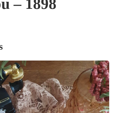
ou – 1898
s