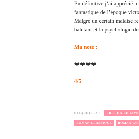
En définitive j’ai apprécié m
fantastique de l’époque victo
Malgré un certain malaise res
haletant et la psychologie d
Ma note :
❤️❤️❤️❤️
4/5
ÉTIQUETTES :
EDITION LE LIV
ROMAN CLASSIQUE
ROMAN GO