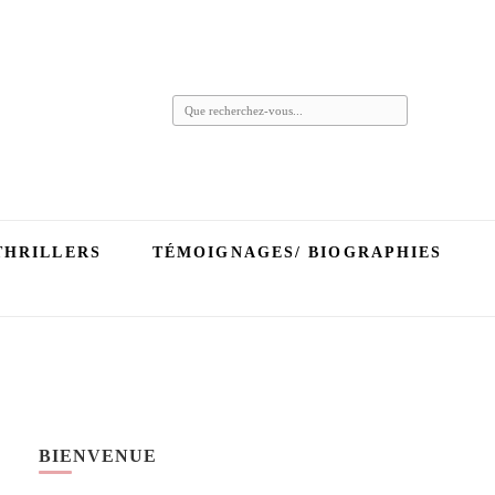
Vous
recherchiez
quelque
chose ?
THRILLERS
TÉMOIGNAGES/ BIOGRAPHIES
BIENVENUE