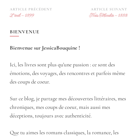
Navigation
ARTICLE PRÉCÉDENT
ARTICLE SUIVANT
L’éveil – 1899
Nais Micoulin – 1883
d’article
BIENVENUE
Bienvenue sur JessicaBouquine !
Ici, les livres sont plus qu’une passion : ce sont des
émotions, des voyages, des rencontres et parfois même
des coups de coeur.
Sur ce blog, je partage mes découvertes littéraires, mes
chroniques, mes coups de coeur, mais aussi mes
déceptions, toujours avec authenticité.
Que tu aimes les romans classiques, la romance, les