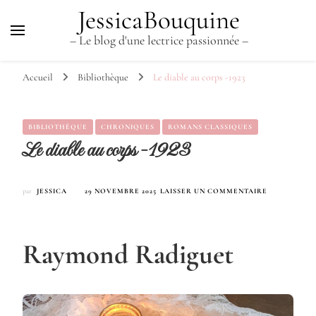
JessicaBouquine
– Le blog d'une lectrice passionnée –
Accueil
Bibliothèque
Le diable au corps -1923
BIBLIOTHÈQUE
CHRONIQUES
ROMANS CLASSIQUES
Le diable au corps -1923
SUR
par
JESSICA
29 NOVEMBRE 2025
LAISSER UN COMMENTAIRE
LE
DIABLE
AU
CORPS
Raymond Radiguet
-1923