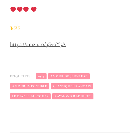
,
3,5/5
https://amzn.to/3Sv0Y5A
ÉTIQUETTES :
1923
AMOUR DE JEUNEUSE
AMOUR IMPOSSIBLE
CLASSIQUE FRANCAIS
LE DIABLE AU CORPS
RAYMOND RADIGUET