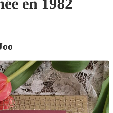
née en 1982
Joo