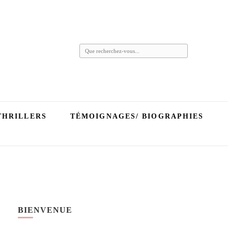
Vous
recherchiez
quelque
chose ?
THRILLERS
TÉMOIGNAGES/ BIOGRAPHIES
BIENVENUE