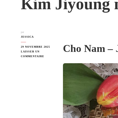
Kim Jiyoung 
par
JESSICA
Cho Nam – 
29 NOVEMBRE 2025
LAISSER UN
SUR
COMMENTAIRE
KIM
JIYOUNG
NÉE
EN
1982