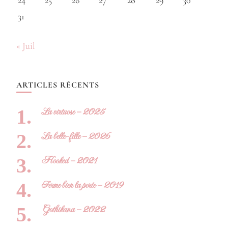
24
25
26
27
28
29
30
31
« Juil
ARTICLES RÉCENTS
La virtuose – 2025
La belle-fille – 2026
Hooked – 2021
Ferme bien la porte – 2019
Gothikana – 2022