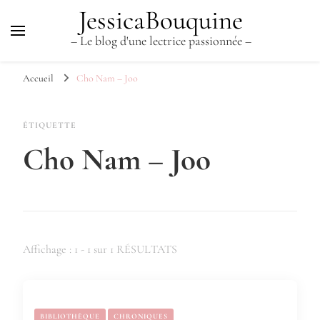
JessicaBouquine
– Le blog d'une lectrice passionnée –
Accueil
Cho Nam – Joo
ÉTIQUETTE
Cho Nam – Joo
Affichage : 1 - 1 sur 1 RÉSULTATS
BIBLIOTHÈQUE
CHRONIQUES