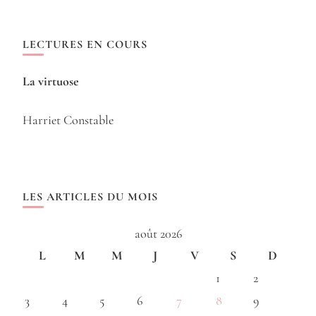
LECTURES EN COURS
La virtuose
Harriet Constable
LES ARTICLES DU MOIS
août 2026
L
M
M
J
V
S
D
1
2
3
4
5
6
7
8
9