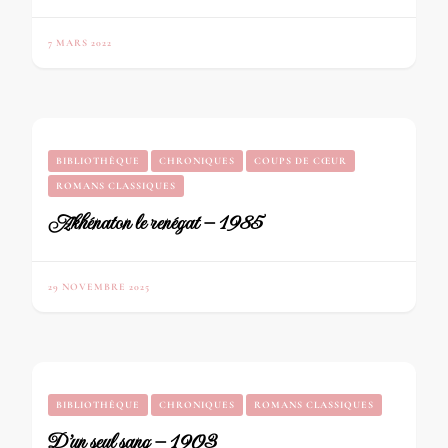
7 MARS 2022
BIBLIOTHÈQUE
CHRONIQUES
COUPS DE CŒUR
ROMANS CLASSIQUES
Akhénaton le renégat – 1985
29 NOVEMBRE 2025
BIBLIOTHÈQUE
CHRONIQUES
ROMANS CLASSIQUES
D’un seul sang – 1903