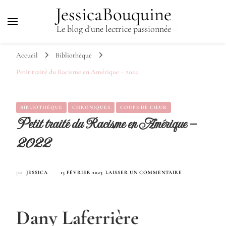
JessicaBouquine
– Le blog d'une lectrice passionnée –
Accueil
Bibliothèque
Petit traité du Racisme en Amérique – 2022
BIBLIOTHÈQUE
CHRONIQUES
COUPS DE CŒUR
Petit traité du Racisme en Amérique –
2022
SUR
par
JESSICA
13 FÉVRIER 2023
LAISSER UN COMMENTAIRE
PETIT
TRAITÉ
DU
RACISME
Dany Laferrière
EN