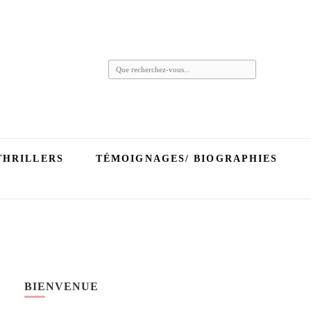
Vous
recherchiez
quelque
chose ?
THRILLERS
TÉMOIGNAGES/ BIOGRAPHIES
BIENVENUE