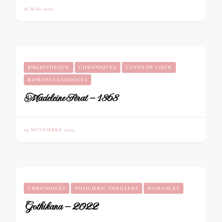
16 MAI 2026
BIBLIOTHÈQUE
CHRONIQUES
COUPS DE CŒUR
ROMANS CLASSIQUES
Madeleine Férat – 1868
29 NOVEMBRE 2025
CHRONIQUES
POLICIERS/ THRILLERS
ROMANCES
Gothikana – 2022