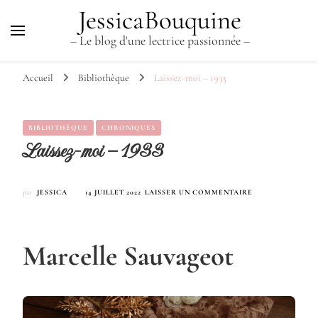
JessicaBouquine
– Le blog d'une lectrice passionnée –
Accueil
Bibliothèque
Laissez-moi – 1933
BIBLIOTHÈQUE
CHRONIQUES
Laissez-moi – 1933
SUR
par
JESSICA
14 JUILLET 2022
LAISSER UN COMMENTAIRE
LAISSEZ-
MOI
–
1933
Marcelle Sauvageot