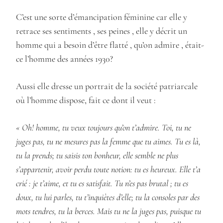
C’est une sorte d’émancipation féminine car elle y
retrace ses sentiments , ses peines , elle y décrit un
homme qui a besoin d’être flatté , qu’on admire , était-
ce l’homme des années 1930?
Aussi elle dresse un portrait de la société patriarcale
où l’homme dispose, fait ce dont il veut :
« Oh! homme, tu veux toujours qu’on t’admire. Toi, tu ne
juges pas, tu ne mesures pas la femme que tu aimes. Tu es là,
tu la prends; tu saisis ton bonheur, elle semble ne plus
s’appartenir, avoir perdu toute notion: tu es heureux. Elle t’a
crié : je t’aime, et tu es satisfait. Tu n’es pas brutal ; tu es
doux, tu lui parles, tu t’inquiètes d’elle; tu la consoles par des
mots tendres, tu la berces. Mais tu ne la juges pas, puisque tu