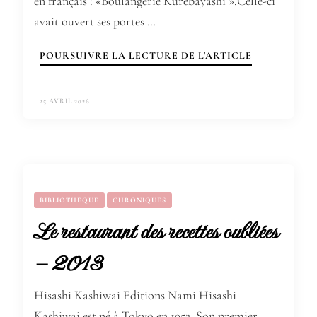
en français : «Boulangerie Kurebayashi ».Celle-ci
avait ouvert ses portes …
POURSUIVRE LA LECTURE DE L'ARTICLE
25 AVRIL 2026
BIBLIOTHÈQUE
CHRONIQUES
Le restaurant des recettes oubliées
– 2013
Hisashi Kashiwai Editions Nami Hisashi
Kashiwai est né à Tokyo en 1952. Son premier