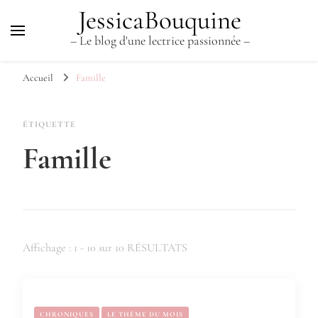
JessicaBouquine
– Le blog d'une lectrice passionnée –
Accueil
Famille
ÉTIQUETTE
Famille
Affichage : 1 - 10 sur 10 RÉSULTATS
CHRONIQUES
LE THÈME DU MOIS