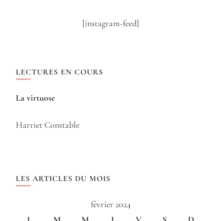
[instagram-feed]
LECTURES EN COURS
La virtuose
Harriet Constable
LES ARTICLES DU MOIS
février 2024
L
M
M
J
V
S
D