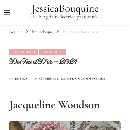
JessicaBouquine
– Le blog d'une lectrice passionnée –
Accueil
Bibliothèque
De Feu et D’or – 2021
BIBLIOTHÈQUE
CHRONIQUES
De Feu et D’or – 2021
SUR
par
JESSICA
19 FÉVRIER 2024
LAISSER UN COMMENTAIRE
DE
FEU
ET
D’OR
Jacqueline Woodson
–
2021