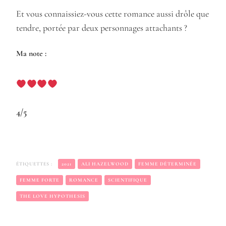
Et vous connaissiez-vous cette romance aussi drôle que
tendre, portée par deux personnages attachants ?
Ma note :
4/5
ÉTIQUETTES :
2021
ALI HAZELWOOD
FEMME DÉTERMINÉE
FEMME FORTE
ROMANCE
SCIENTIFIQUE
THE LOVE HYPOTHESIS