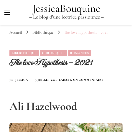
JessicaBouquine
– Le blog d'une lectrice passionnée –
Accueil
Bibliothèque
The love Hypothesis – 2021
BIBLIOTHÈQUE
CHRONIQUES
ROMANCES
The love Hypothesis – 2021
SUR
par
JESSICA
3 JUILLET 2026
LAISSER UN COMMENTAIRE
THE
LOVE
HYPOTHESIS
–
Ali Hazelwood
2021