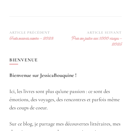
Navigation
ARTICLE PRÉCÉDENT
ARTICLE SUIVANT
Foutu mauvais numéro – 2023
Pour une justice aux 1000 visages –
d’article
2025
BIENVENUE
Bienvenue sur JessicaBouquine !
Ici, les livres sont plus qu’une passion : ce sont des
émotions, des voyages, des rencontres et parfois même
des coups de coeur.
Sur ce blog, je partage mes découvertes littéraires, mes