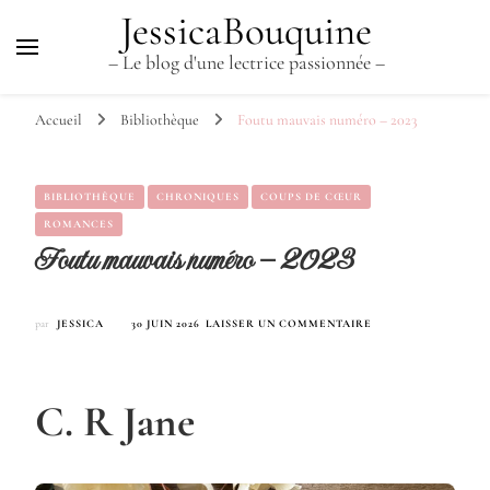
JessicaBouquine
– Le blog d'une lectrice passionnée –
Accueil
Bibliothèque
Foutu mauvais numéro – 2023
BIBLIOTHÈQUE
CHRONIQUES
COUPS DE CŒUR
ROMANCES
Foutu mauvais numéro – 2023
SUR
par
JESSICA
30 JUIN 2026
LAISSER UN COMMENTAIRE
FOUTU
MAUVAIS
NUMÉRO
–
C. R Jane
2023