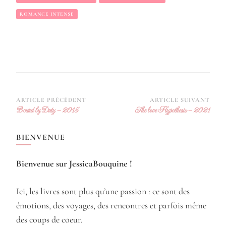
ROMANCE INTENSE
Navigation
ARTICLE PRÉCÉDENT
ARTICLE SUIVANT
Bound by Duty – 2015
The love Hypothesis – 2021
d’article
BIENVENUE
Bienvenue sur JessicaBouquine !
Ici, les livres sont plus qu’une passion : ce sont des
émotions, des voyages, des rencontres et parfois même
des coups de coeur.