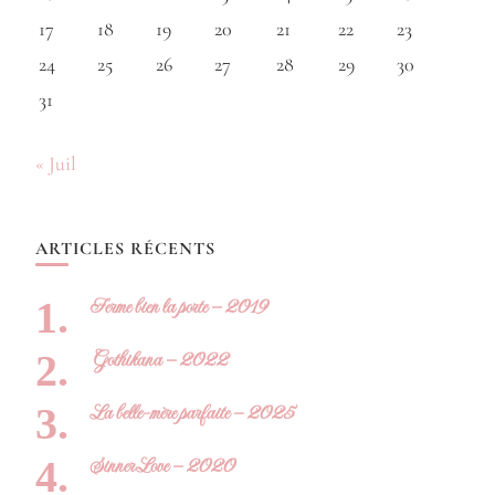
17
18
19
20
21
22
23
24
25
26
27
28
29
30
31
« Juil
ARTICLES RÉCENTS
Ferme bien la porte – 2019
Gothikana – 2022
La belle-mère parfaite – 2025
Sinner Love – 2020