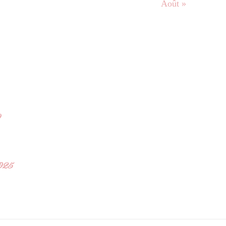
Août »
9
2025