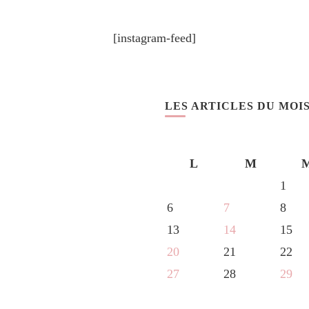
[instagram-feed]
LES ARTICLES DU MOI
L
M
1
6
7
8
13
14
15
20
21
22
27
28
29