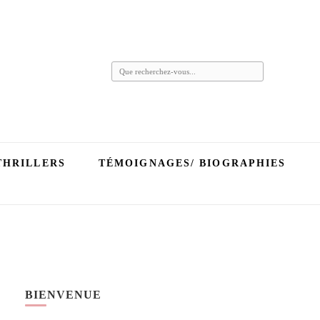
Vous
recherchiez
quelque
chose ?
THRILLERS
TÉMOIGNAGES/ BIOGRAPHIES
BIENVENUE