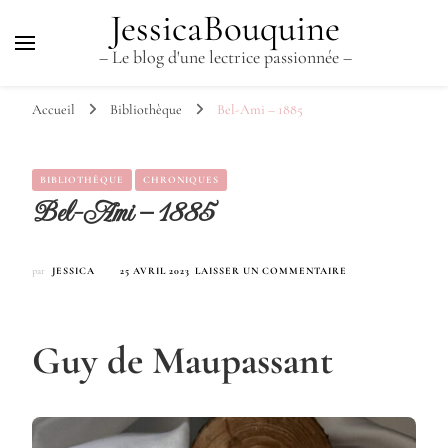
JessicaBouquine
– Le blog d'une lectrice passionnée –
Accueil
Bibliothèque
Bel-Ami – 1885
BIBLIOTHÈQUE
CHRONIQUES
Bel-Ami – 1885
SUR
par
JESSICA
25 AVRIL 2023
LAISSER UN COMMENTAIRE
BEL-
AMI
–
1885
Guy de Maupassant