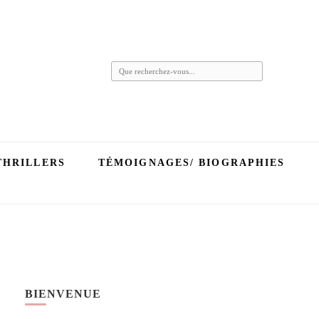
Vous
recherchiez
quelque
chose ?
THRILLERS
TÉMOIGNAGES/ BIOGRAPHIES
BIENVENUE