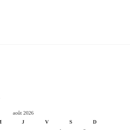
S
août 2026
M
J
V
S
D