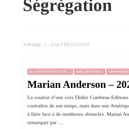
Ségrégation
Affichage : 1 - 4 sur 4 RÉSULTATS
A LA DÉCOUVERTE DE...
BIBLIOTHÈQUE
CHRONIQU
Marian Anderson – 20
La couleur d’une voix Didier Combeau Editions 
contraltos de son temps, mais dans une Amérique
à faire face à de nombreux obstacles. Marian And
remarquer par …