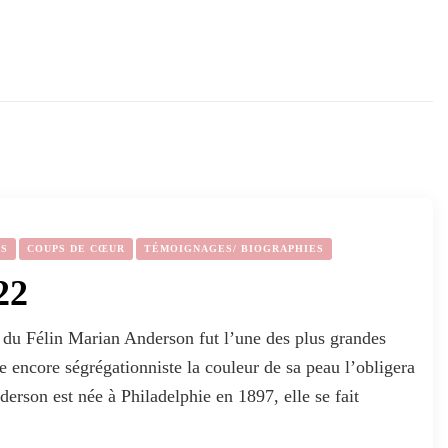
ES
COUPS DE CŒUR
TÉMOIGNAGES/ BIOGRAPHIES
22
du Félin Marian Anderson fut l’une des plus grandes
 encore ségrégationniste la couleur de sa peau l’obligera
erson est née à Philadelphie en 1897, elle se fait