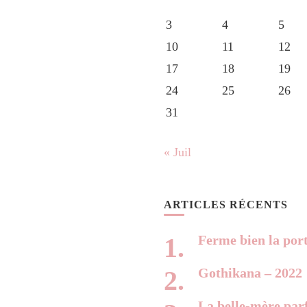
3
4
5
10
11
12
17
18
19
24
25
26
31
« Juil
ARTICLES RÉCENTS
Ferme bien la por
Gothikana – 2022
La belle-mère parf