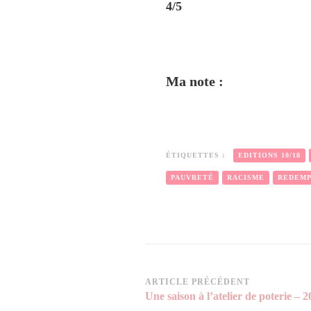
4/5
Ma note :
ÉTIQUETTES :
EDITIONS 10/18
PAUVRETÉ
RACISME
REDEMP
Navigation
ARTICLE PRÉCÉDENT
Une saison à l’atelier de poterie – 
d’article