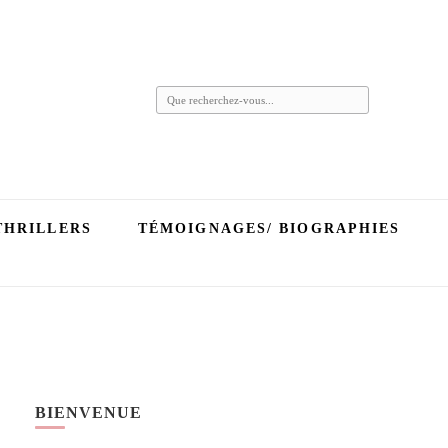
Vous
recherchiez
quelque
chose ?
THRILLERS
TÉMOIGNAGES/ BIOGRAPHIES
BIENVENUE