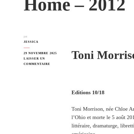
Home – 2012
par
JESSICA
Toni Morris
29 NOVEMBRE 2025
LAISSER UN
SUR
COMMENTAIRE
HOME
–
2012
Editions 10/18
Toni Morrison, née Chloe Ard
l’Ohio et morte le 5 août 20
littéraire, dramaturge, librett