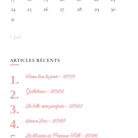
24
25
26
27
28
29
30
31
« Juil
ARTICLES RÉCENTS
Ferme bien la porte – 2019
Gothikana – 2022
La belle-mère parfaite – 2025
Sinner Love – 2020
La librairie de Primrose Hill – 2026