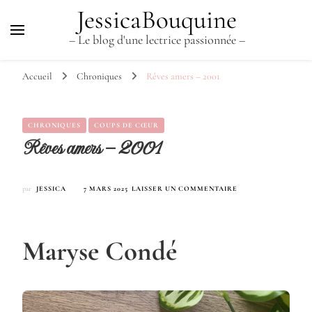
JessicaBouquine
– Le blog d'une lectrice passionnée –
Accueil
Chroniques
Rêves amers – 2001
CHRONIQUES
COUPS DE CŒUR
Rêves amers – 2001
SUR
par
JESSICA
7 MARS 2025
LAISSER UN COMMENTAIRE
RÊVES
AMERS
–
2001
Maryse Condé