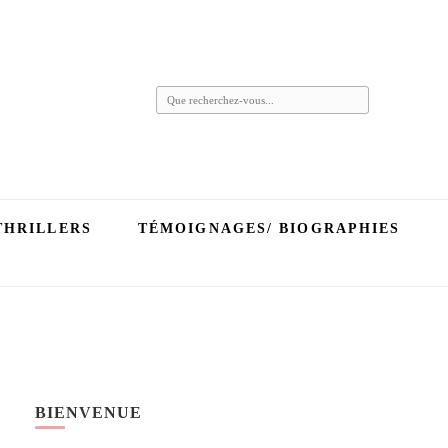
Vous
recherchiez
quelque
chose ?
THRILLERS
TÉMOIGNAGES/ BIOGRAPHIES
BIENVENUE