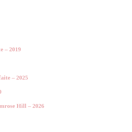
te – 2019
aite – 2025
0
imrose Hill – 2026