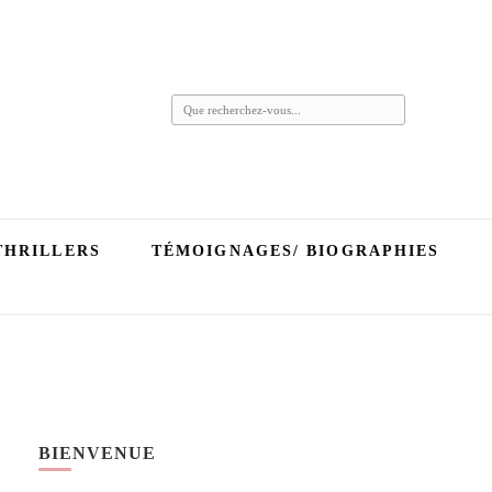
Vous
recherchiez
quelque
chose ?
THRILLERS
TÉMOIGNAGES/ BIOGRAPHIES
BIENVENUE