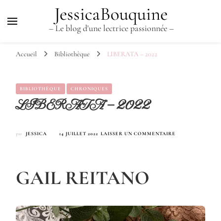
JessicaBouquine
– Le blog d'une lectrice passionnée –
Accueil
Bibliothèque
LIBERATA – 2022
BIBLIOTHÈQUE
CHRONIQUES
LIBERATA – 2022
SUR
par
JESSICA
14 JUILLET 2022
LAISSER UN COMMENTAIRE
LIBERATA
–
2022
GAIL REITANO