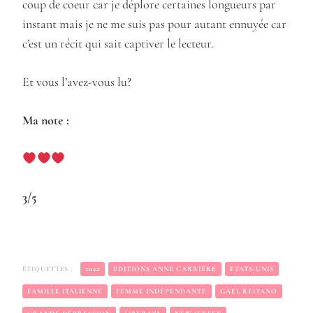
coup de coeur car je déplore certaines longueurs par
instant mais je ne me suis pas pour autant ennuyée car
c’est un récit qui sait captiver le lecteur.
Et vous l’avez-vous lu?
Ma note :
3/5
ÉTIQUETTES :
2022
EDITIONS ANNE CARRIÈRE
ETATS-UNIS
FAMILLE ITALIENNE
FEMME INDÉPENDANTE
GAEL REITANO