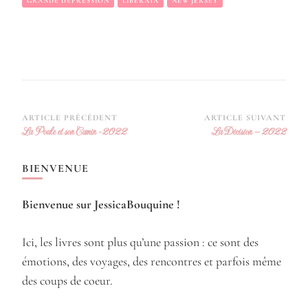
GRANDE DÉPRESSION
LIBERATA
NEW JERSEY
Navigation
ARTICLE PRÉCÉDENT
ARTICLE SUIVANT
La Poule et son Cumin -2022
La Décision – 2022
d’article
BIENVENUE
Bienvenue sur JessicaBouquine !
Ici, les livres sont plus qu’une passion : ce sont des
émotions, des voyages, des rencontres et parfois même
des coups de coeur.