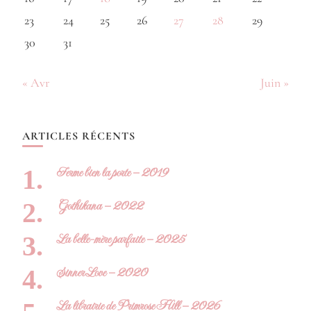
23
24
25
26
27
28
29
30
31
« Avr
Juin »
ARTICLES RÉCENTS
Ferme bien la porte – 2019
Gothikana – 2022
La belle-mère parfaite – 2025
Sinner Love – 2020
La librairie de Primrose Hill – 2026