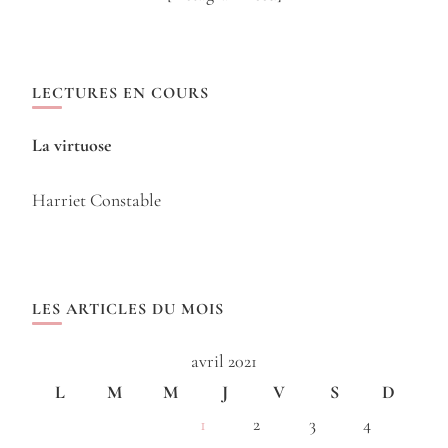
LECTURES EN COURS
La virtuose
Harriet Constable
LES ARTICLES DU MOIS
avril 2021
L
M
M
J
V
S
D
1
2
3
4