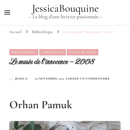
JessicaBouquine
– Le blog d'une lectrice passionnée –
Accueil
Bibliothèque
Le musée de l’innocence – 2008
BIBLIOTHÈQUE
CHRONIQUES
COUPS DE CŒUR
Le musée de l’innocence – 2008
SUR
par
JESSICA
29 NOVEMBRE 2025
LAISSER UN COMMENTAIRE
LE
MUSÉE
DE
L’INNOCENC
Orhan Pamuk
–
2008