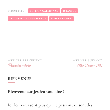
ÉTIQUETTES :
EDITION GALLIMARD
ISTANBUL
LE MUSÉE DE L'INNOCENCE
ORHAN PAMUK
Navigation
ARTICLE PRÉCÉDENT
ARTICLE SUIVANT
Persuasion – 1818
Ethan Frome – 1911
d’article
BIENVENUE
Bienvenue sur JessicaBouquine !
Ici, les livres sont plus qu’une passion : ce sont des