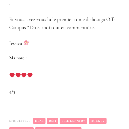
.
Et vous, avez-vous lu le premier tome de la saga Off-
Campus ? Dites-moi tout en commentaires !
Jessica
Ma note :
4/5
ÉTIQUETTES :
DEAL
DÉFI
ELLE KENNEDY
HOCKEY