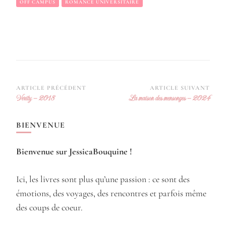
OFF CAMPUS
ROMANCE UNIVERSITAIRE
Navigation
ARTICLE PRÉCÉDENT
ARTICLE SUIVANT
Verity – 2018
La maison des mensonges – 2024
d’article
BIENVENUE
Bienvenue sur JessicaBouquine !
Ici, les livres sont plus qu’une passion : ce sont des
émotions, des voyages, des rencontres et parfois même
des coups de coeur.