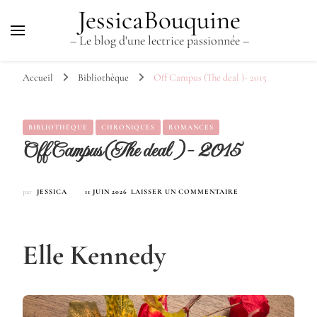
JessicaBouquine
– Le blog d'une lectrice passionnée –
Accueil
Bibliothèque
Off Campus (The deal )- 2015
BIBLIOTHÈQUE
CHRONIQUES
ROMANCES
Off Campus (The deal )- 2015
SUR
par
JESSICA
11 JUIN 2026
LAISSER UN COMMENTAIRE
OFF
CAMPUS
(THE
DEAL
Elle Kennedy
)-
2015