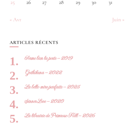
25
26
27
28
29
30
31
« Avr
Juin »
ARTICLES RÉCENTS
Ferme bien la porte – 2019
Gothikana – 2022
La belle-mère parfaite – 2025
Sinner Love – 2020
La librairie de Primrose Hill – 2026