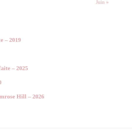
Juin »
te – 2019
aite – 2025
0
imrose Hill – 2026