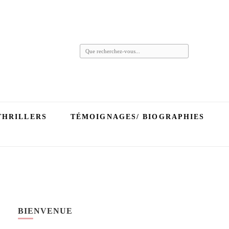
Vous
recherchiez
quelque
chose ?
THRILLERS
TÉMOIGNAGES/ BIOGRAPHIES
BIENVENUE