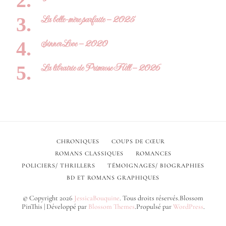
La belle-mère parfaite – 2025
Sinner Love – 2020
La librairie de Primrose Hill – 2026
CHRONIQUES
COUPS DE CŒUR
ROMANS CLASSIQUES
ROMANCES
POLICIERS/ THRILLERS
TÉMOIGNAGES/ BIOGRAPHIES
BD ET ROMANS GRAPHIQUES
© Copyright 2026
JessicaBouquine
. Tous droits réservés.
Blossom
PinThis | Développé par
Blossom Themes
.Propulsé par
WordPress
.