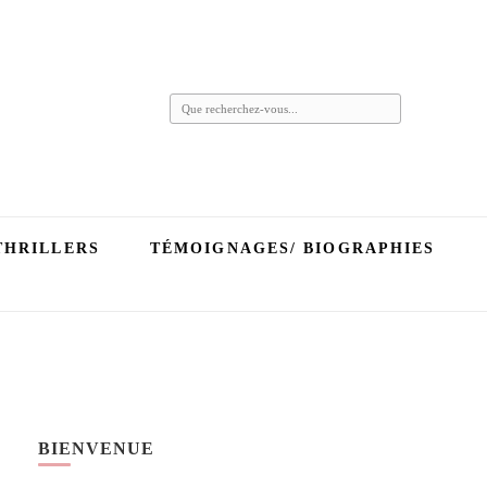
Vous
recherchiez
quelque
chose ?
THRILLERS
TÉMOIGNAGES/ BIOGRAPHIES
BIENVENUE