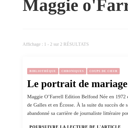
Maggie o'Farr
Affichage : 1 - 2 sur 2 RÉSULTATS
BIBLIOTHÈQUE
CHRONIQUES
COUPS DE CŒUR
Le portrait de mariage
Maggie O’Farrell Edition Belfond Née en 1972 e
de Galles et en Écosse. À la suite du succès de 
abandonné sa carrière de journaliste littéraire p
POURSUIVRE LA LECTURE DE L'ARTICLE