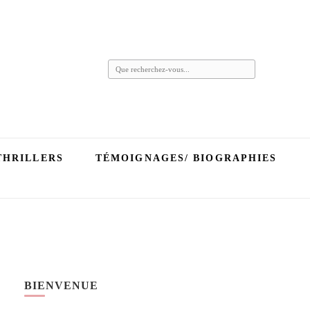
Vous
recherchiez
quelque
chose ?
THRILLERS
TÉMOIGNAGES/ BIOGRAPHIES
BIENVENUE