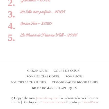
Gothikana – 2022
La belle-mère parfaite – 2025
Sinner Love – 2020
La librairie de Primrose Hill – 2026
CHRONIQUES
COUPS DE CŒUR
ROMANS CLASSIQUES
ROMANCES
POLICIERS/ THRILLERS
TÉMOIGNAGES/ BIOGRAPHIES
BD ET ROMANS GRAPHIQUES
© Copyright 2026
JessicaBouquine
. Tous droits réservés.
Blossom
PinThis | Développé par
Blossom Themes
.Propulsé par
WordPress
.