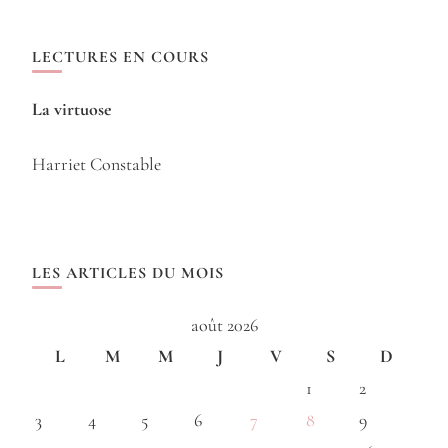
LECTURES EN COURS
La virtuose
Harriet Constable
LES ARTICLES DU MOIS
août 2026
L
M
M
J
V
S
D
1
2
3
4
5
6
7
8
9