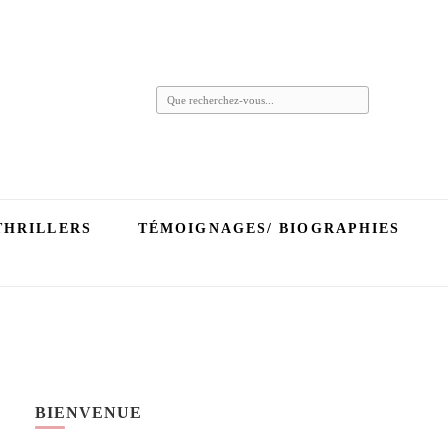
Vous
recherchiez
quelque
chose ?
THRILLERS
TÉMOIGNAGES/ BIOGRAPHIES
BIENVENUE