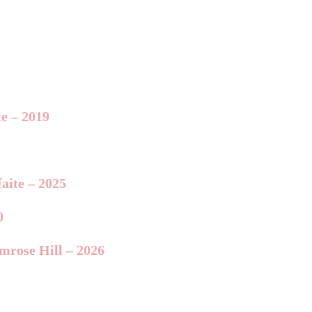
te – 2019
aite – 2025
0
imrose Hill – 2026