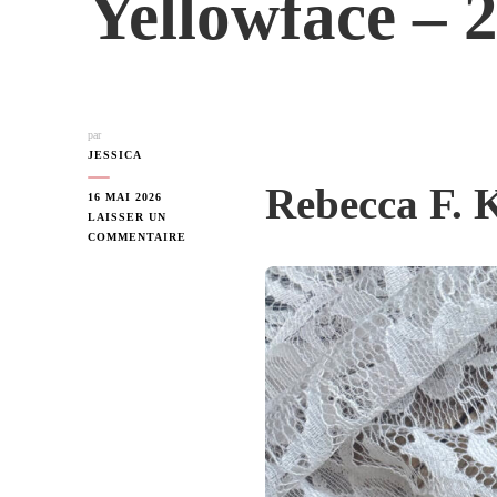
Yellowface – 
par
JESSICA
Rebecca F. 
16 MAI 2026
LAISSER UN
SUR
COMMENTAIRE
YELLOWFACE
–
2023