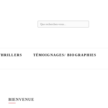
Vous
recherchiez
quelque
chose ?
THRILLERS
TÉMOIGNAGES/ BIOGRAPHIES
BIENVENUE