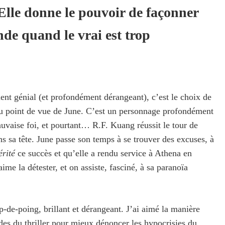
Elle donne le pouvoir de façonner
de quand le vrai est trop
ent génial (et profondément dérangeant), c’est le choix de
t du point de vue de June. C’est un personnage profondément
auvaise foi, et pourtant… R.F. Kuang réussit le tour de
ns sa tête. June passe son temps à se trouver des excuses, à
rité
ce succès et qu’elle a rendu service à Athena en
ime la détester, et on assiste, fasciné, à sa paranoïa
-de-poing, brillant et dérangeant. J’ai aimé la manière
es du thriller pour mieux dénoncer les hypocrisies du