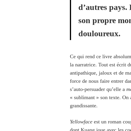
d’autres pays. 
son propre mon
douloureux.
Ce qui rend ce livre absolum
la narratrice. Tout est écri
antipathique, jaloux et de m
force de nous faire entrer da
s’auto-persuader qu’elle a
mé
« sublimant » son texte. On a
grandissante.
Yellowface
est un roman coup
dont Kuang joue avec les cod