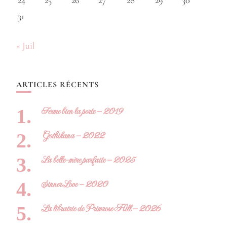
24
25
26
27
28
29
30
31
« Juil
ARTICLES RÉCENTS
Ferme bien la porte – 2019
Gothikana – 2022
La belle-mère parfaite – 2025
Sinner Love – 2020
La librairie de Primrose Hill – 2026