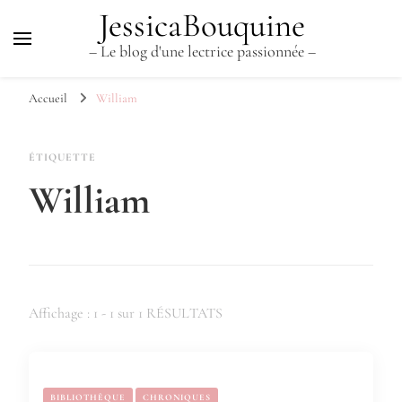
JessicaBouquine
– Le blog d'une lectrice passionnée –
Accueil
William
ÉTIQUETTE
William
Affichage : 1 - 1 sur 1 RÉSULTATS
BIBLIOTHÈQUE
CHRONIQUES