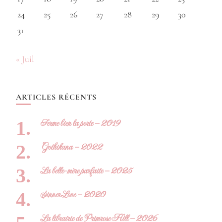
24
25
26
27
28
29
30
31
« Juil
ARTICLES RÉCENTS
Ferme bien la porte – 2019
Gothikana – 2022
La belle-mère parfaite – 2025
Sinner Love – 2020
La librairie de Primrose Hill – 2026