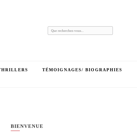
Vous
recherchiez
quelque
chose ?
THRILLERS
TÉMOIGNAGES/ BIOGRAPHIES
BIENVENUE