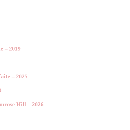
te – 2019
aite – 2025
0
imrose Hill – 2026