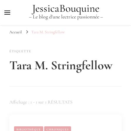
JessicaBouquine
– Le blog d'une lectrice passionnée –
Accueil
Tara M. Stringfellow
ÉTIQUETTE
Tara M. Stringfellow
Affichage : 1 - 1 sur 1 RÉSULTATS
BIBLIOTHÈQUE
CHRONIQUES