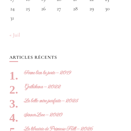
24
25
26
27
28
29
30
31
« Juil
ARTICLES RÉCENTS
Ferme bien la porte – 2019
Gothikana – 2022
La belle-mère parfaite – 2025
Sinner Love – 2020
La librairie de Primrose Hill – 2026