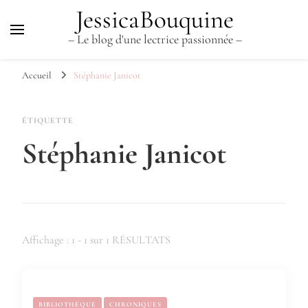
JessicaBouquine
– Le blog d'une lectrice passionnée –
Accueil
Stéphanie Janicot
ÉTIQUETTE
Stéphanie Janicot
Affichage : 1 - 1 sur 1 RÉSULTATS
BIBLIOTHÈQUE
CHRONIQUES