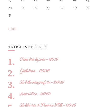
24
25
26
27
28
29
30
31
« Juil
ARTICLES RÉCENTS
Ferme bien la porte – 2019
Gothikana – 2022
La belle-mère parfaite – 2025
Sinner Love – 2020
La librairie de Primrose Hill – 2026